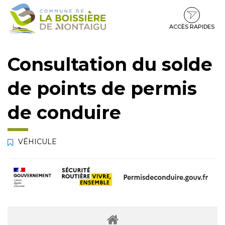
Gestion des traceurs
Aller
Aller
Aller
à
au
au
la
contenu
pied
ACCÈS RAPIDES
navigation
de
page
Consultation du solde
de points de permis
de conduire
VÉHICULE