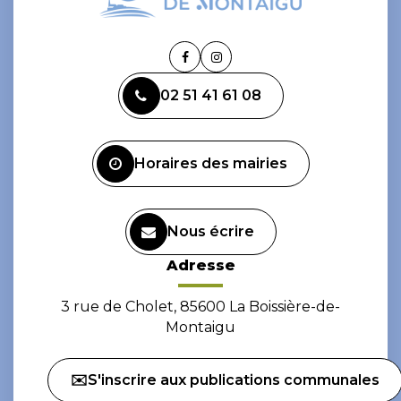
Lien
Lien
vers
vers
02 51 41 61 08
le
le
compte
compte
Facebook
Instagram
Horaires des mairies
Nous écrire
Adresse
3 rue de Cholet, 85600 La Boissière-de-
Montaigu
✉️S'inscrire aux publications communales