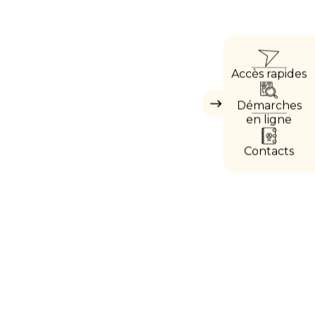
ACCÈ
Accès rapides
DIRE
Démarches
Masquer
les
en ligne
accès
directs
Contacts