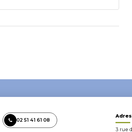
Adres
02 51 41 61 08
3 rue 