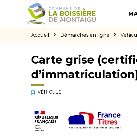
Gestion des traceurs
Aller
Aller
Aller
à
au
au
MA
la
contenu
pied
navigation
de
page
Accueil
Démarches en ligne
Véhicu
Carte grise (certif
d’immatriculation
VÉHICULE