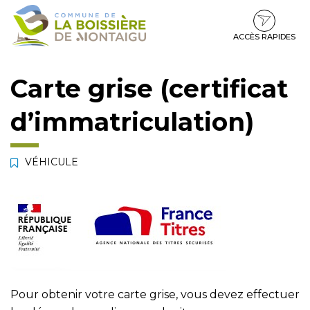
Gestion des traceurs
Aller
Aller
Aller
à
au
au
la
contenu
pied
ACCÈS RAPIDES
navigation
de
page
Carte grise (certificat
d’immatriculation)
VÉHICULE
Pour obtenir votre carte grise, vous devez effectuer