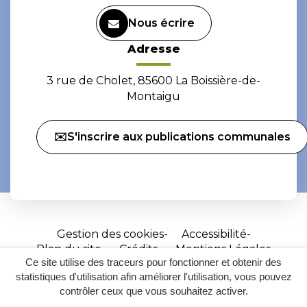
Nous écrire
Adresse
3 rue de Cholet, 85600 La Boissière-de-
Montaigu
✉️S'inscrire aux publications communales
Gestion des cookies
Accessibilité
Plan du site
Crédits
Mentions Légales
Ce site utilise des traceurs pour fonctionner et obtenir des
Site
statistiques d'utilisation afin améliorer l'utilisation, vous pouvez
réalisé
contrôler ceux que vous souhaitez activer.
par