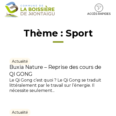
Gestion des traceurs
Aller
Aller
Aller
à
au
au
la
contenu
pied
ACCÈS RAPIDES
navigation
de
page
Thème :
Sport
Actualité
Buxia Nature – Reprise des cours de
QI GONG
Le Qi Gong c’est quoi ? Le Qi Gong se traduit
littéralement par le travail sur l’énergie. Il
nécessite seulement...
Actualité