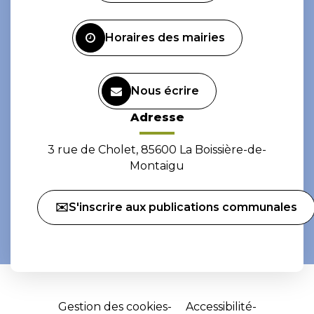
compte
compte
Facebook
Instagram
Horaires des mairies
Nous écrire
Adresse
3 rue de Cholet, 85600 La Boissière-de-
Montaigu
✉️S'inscrire aux publications communales
Gestion des cookies
Accessibilité