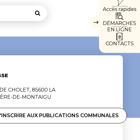
Accès rapides
DIRE
Rechercher
DÉMARCHES
Masquer
les
EN LIGNE
accès
directs
CONTACTS
SSE
 DE CHOLET, 85600 LA
IÈRE-DE-MONTAIGU
S'INSCRIRE AUX PUBLICATIONS COMMUNALES