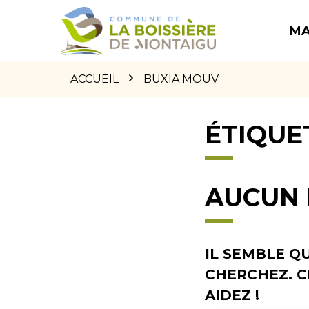
GESTION DES TRACEURS
ALLER
ALLER
ALLER
À
AU
AU
MA
LA
CONTENU
PIED
NAVIGATION
DE
PAGE
ACCUEIL
BUXIA MOUV
ÉTIQUE
AUCUN 
IL SEMBLE Q
CHERCHEZ. 
AIDEZ !