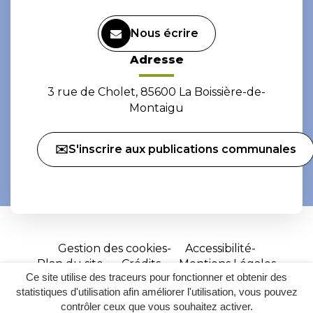
Nous écrire
Adresse
3 rue de Cholet, 85600 La Boissière-de-
Montaigu
✉️S'inscrire aux publications communales
Gestion des cookies
Accessibilité
Plan du site
Crédits
Mentions Légales
Ce site utilise des traceurs pour fonctionner et obtenir des
Site
statistiques d'utilisation afin améliorer l'utilisation, vous pouvez
réalisé
contrôler ceux que vous souhaitez activer.