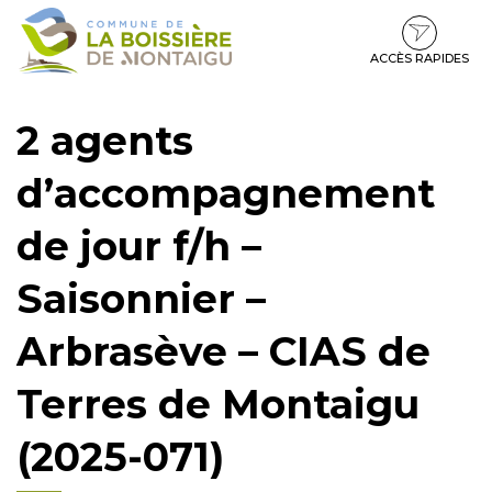
Gestion des traceurs
Aller
Aller
Aller
à
au
au
la
contenu
pied
ACCÈS RAPIDES
navigation
de
page
2 agents
d’accompagnement
de jour f/h –
Saisonnier –
Arbrasève – CIAS de
Terres de Montaigu
(2025-071)