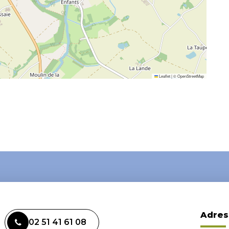
Leaflet
|
©
OpenStreetMap
Adres
02 51 41 61 08