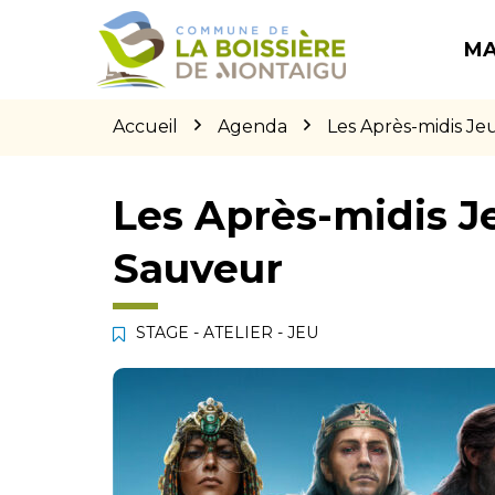
Gestion des traceurs
Aller
Aller
Aller
à
au
au
MA
la
contenu
pied
navigation
de
page
Accueil
Agenda
Les Après-midis Je
Les Après-midis Je
Sauveur
STAGE - ATELIER - JEU