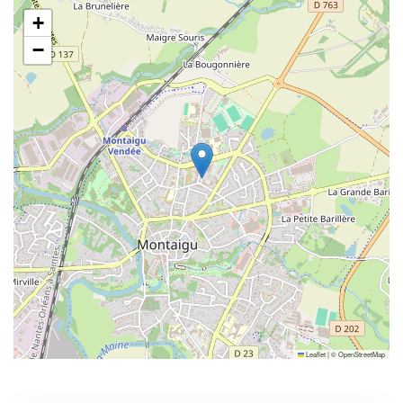
+
−
Leaflet
|
©
OpenStreetMap