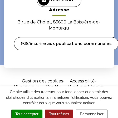
Adresse
3 rue de Cholet, 85600 La Boissière-de-
Montaigu
✉️S'inscrire aux publications communales
Gestion des cookies
Accessibilité
Plan du site
Crédits
Mentions Légales
Ce site utilise des traceurs pour fonctionner et obtenir des
Site
statistiques d'utilisation afin améliorer l'utilisation, vous pouvez
réalisé
contrôler ceux que vous souhaitez activer.
par
Tout accepter
Tout refuser
Personnaliser
Inovagora
MENU
RECHERCHER
ACCESSIBILITÉ