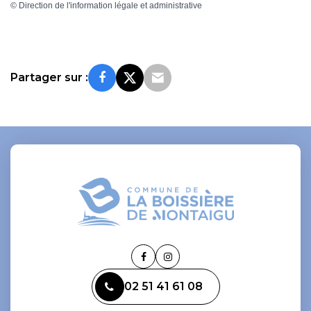
©
Direction de l'information légale et administrative
Partager sur :
Lien
Lien
vers
vers
02 51 41 61 08
le
le
compte
compte