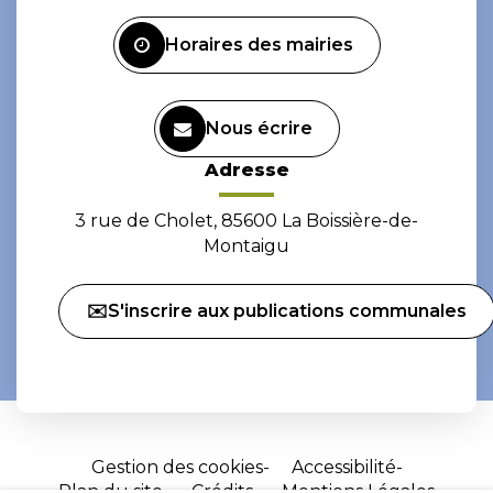
Facebook
Instagram
Horaires des mairies
Nous écrire
Adresse
3 rue de Cholet, 85600 La Boissière-de-
Montaigu
✉️S'inscrire aux publications communales
Gestion des cookies
Accessibilité
Plan du site
Crédits
Mentions Légales