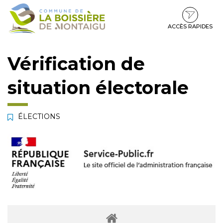
Gestion des traceurs
Aller
Aller
Aller
à
au
au
la
contenu
pied
ACCÈS RAPIDES
navigation
de
page
Vérification de
situation électorale
ÉLECTIONS