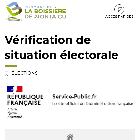
Gestion des traceurs
Aller
Aller
Aller
à
au
au
la
contenu
pied
ACCÈS RAPIDES
navigation
de
page
Vérification de
situation électorale
ÉLECTIONS