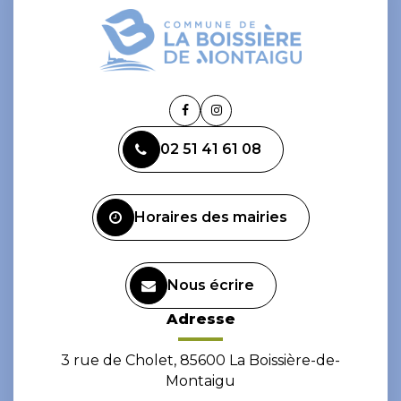
Lien
Lien
vers
vers
02 51 41 61 08
le
le
compte
compte
Facebook
Instagram
Horaires des mairies
Nous écrire
Adresse
3 rue de Cholet, 85600 La Boissière-de-
Montaigu