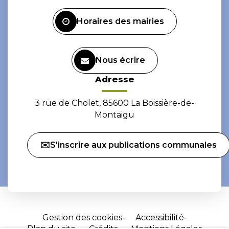
Facebook
Instagram
Horaires des mairies
Nous écrire
Adresse
3 rue de Cholet, 85600 La Boissière-de-
Montaigu
✉️S'inscrire aux publications communales
Gestion des cookies
Accessibilité
Plan du site
Crédits
Mentions Légales