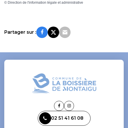
©
Direction de l'information légale et administrative
Partager sur :
Lien
Lien
vers
vers
02 51 41 61 08
le
le
compte
compte