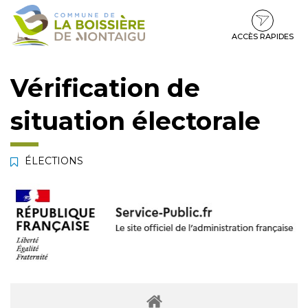
Gestion des traceurs
Aller
Aller
Aller
à
au
au
la
contenu
pied
ACCÈS RAPIDES
navigation
de
page
Vérification de
situation électorale
ÉLECTIONS