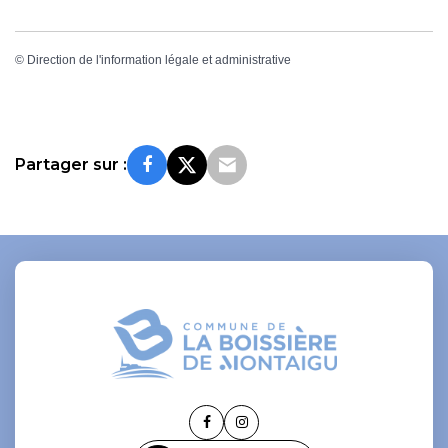
©
Direction de l'information légale et administrative
Partager sur :
Lien
Lien