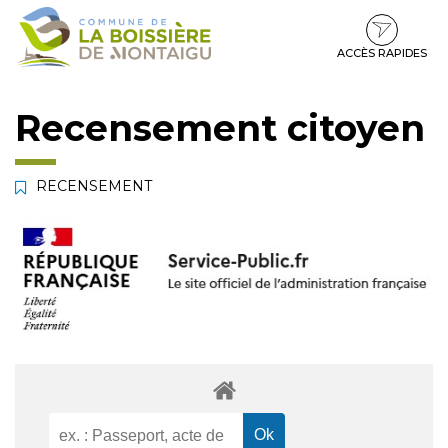
Gestion des traceurs
Aller
Aller
Aller
à
au
au
la
contenu
pied
ACCÈS RAPIDES
navigation
de
page
Recensement citoyen
RECENSEMENT