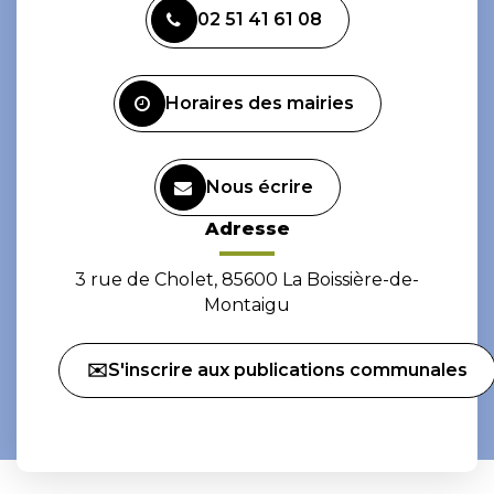
vers
vers
02 51 41 61 08
le
le
compte
compte
Facebook
Instagram
Horaires des mairies
Nous écrire
Adresse
3 rue de Cholet, 85600 La Boissière-de-
Montaigu
✉️S'inscrire aux publications communales