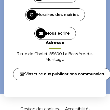
compte
compte
Facebook
Instagram
Horaires des mairies
Nous écrire
Adresse
3 rue de Cholet, 85600 La Boissière-de-
Montaigu
✉️S'inscrire aux publications communales
Gestion des cookies
Accessibilité