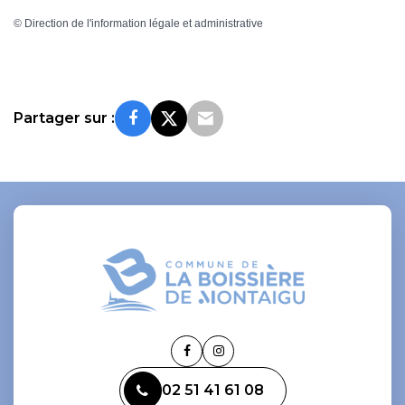
©
Direction de l'information légale et administrative
Partager sur :
Lien
Lien
vers
vers
02 51 41 61 08
le
le