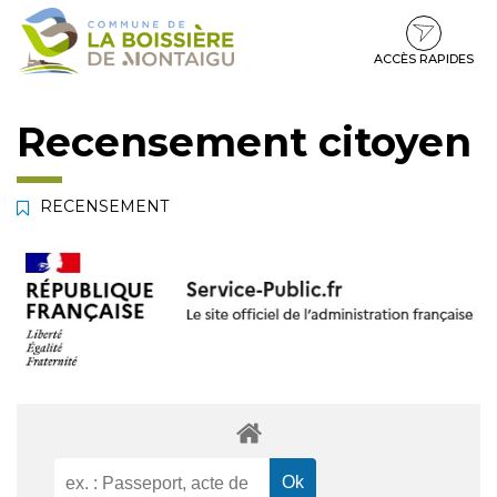
Gestion des traceurs
Aller
Aller
Aller
à
au
au
la
contenu
pied
ACCÈS RAPIDES
navigation
de
page
Recensement citoyen
RECENSEMENT