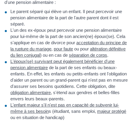
d'une pension alimentaire :
Le parent séparé qui élève un enfant. Il peut percevoir une
pension alimentaire de la part de l'autre parent dont il est
séparé.
L'un des ex-époux peut percevoir une pension alimentaire
pour lui-même de la part de son ancien(ne) époux(se). Cela
s'applique en cas de divorce pour
acceptation du principe de
la rupture du mariage
,
pour faute
ou pour
altération définitive
du lien conjugal
) ou en cas de
séparation de corps
.
L'époux(se) survivant peut également bénéficier d'une
pension alimentaire
de la part de ses enfants ou beaux-
enfants. En effet, les enfants ou petits-enfants ont l'obligation
d'aider un parent ou un grand-parent qui n'est pas en mesure
d'assurer ses besoins quotidiens. Cette obligation, dite
obligation alimentaire
, s'étend aux gendres et belles-filles
envers leurs beaux-parents.
L'enfant majeur s'il n'est pas en capacité de subvenir lui-
même à ses besoin
s (étudiant, sans emploi,
majeur protégé
ou en situation de handicap)