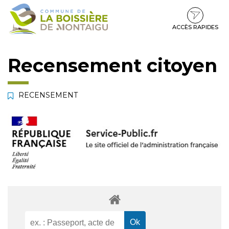
Gestion des traceurs
Aller
Aller
Aller
à
au
au
la
contenu
pied
ACCÈS RAPIDES
navigation
de
page
Recensement citoyen
RECENSEMENT