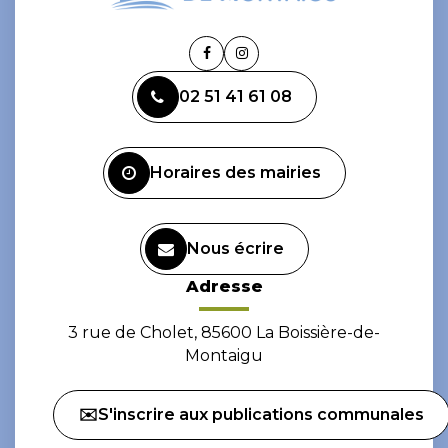
Lien
Lien
vers
vers
02 51 41 61 08
le
le
compte
compte
Facebook
Instagram
Horaires des mairies
Nous écrire
Adresse
3 rue de Cholet, 85600 La Boissière-de-
Montaigu
✉️S'inscrire aux publications communales