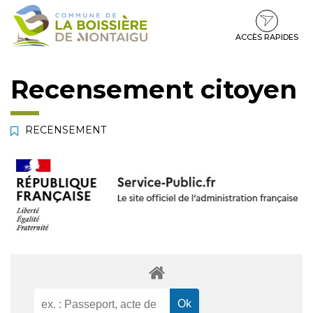
Gestion des traceurs
Aller
Aller
Aller
à
au
au
la
contenu
pied
ACCÈS RAPIDES
navigation
de
page
Recensement citoyen
RECENSEMENT