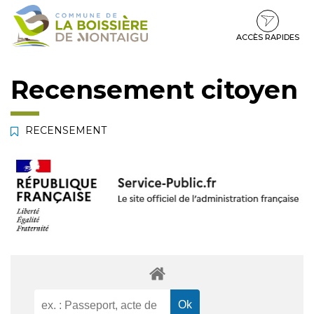
Gestion des traceurs
Aller
Aller
Aller
à
au
au
la
contenu
pied
ACCÈS RAPIDES
navigation
de
page
Recensement citoyen
RECENSEMENT