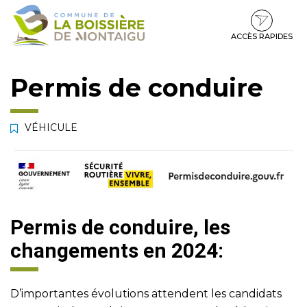
Gestion des traceurs
Aller
Aller
Aller
à
au
au
la
contenu
pied
ACCÈS RAPIDES
navigation
de
page
Permis de conduire
VÉHICULE
Permis de conduire, les
changements en 2024:
D’importantes évolutions attendent les candidats