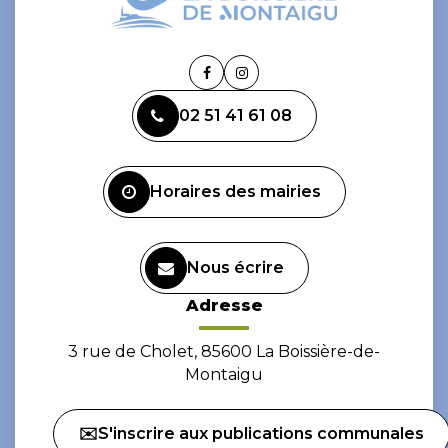
Lien
Lien
vers
vers
02 51 41 61 08
le
le
compte
compte
Facebook
Instagram
Horaires des mairies
Nous écrire
Adresse
3 rue de Cholet, 85600 La Boissière-de-
Montaigu
✉️S'inscrire aux publications communales