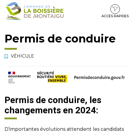
Gestion des traceurs
Aller
Aller
Aller
à
au
au
la
contenu
pied
ACCÈS RAPIDES
navigation
de
page
Permis de conduire
VÉHICULE
Permis de conduire, les
changements en 2024:
D’importantes évolutions attendent les candidats