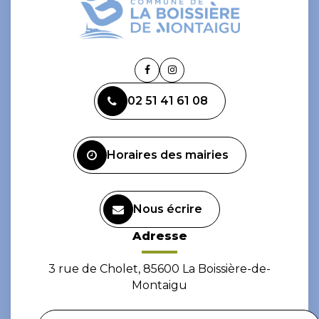
Lien
Lien
vers
vers
02 51 41 61 08
le
le
compte
compte
Facebook
Instagram
Horaires des mairies
Nous écrire
Adresse
3 rue de Cholet, 85600 La Boissière-de-
Montaigu