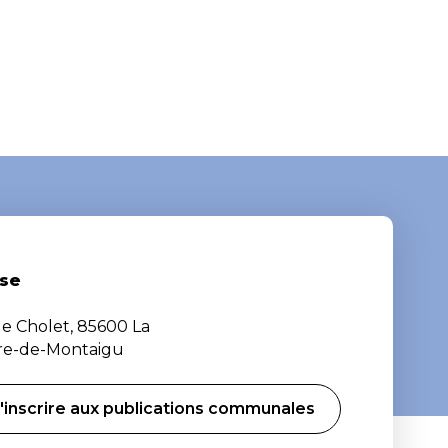
se
de Cholet, 85600 La
ère-de-Montaigu
'inscrire aux publications communales