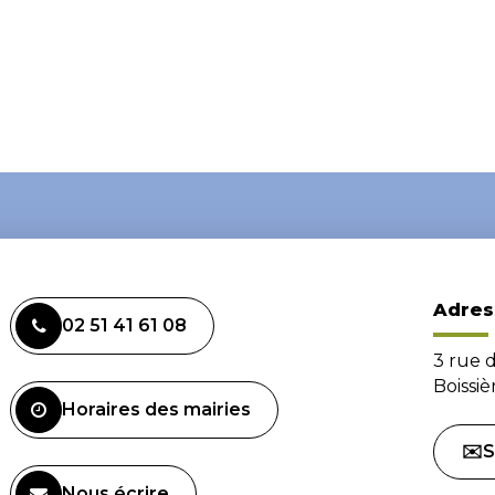
Adres
02 51 41 61 08
3 rue 
Boissi
Horaires des mairies
✉️S
Nous écrire