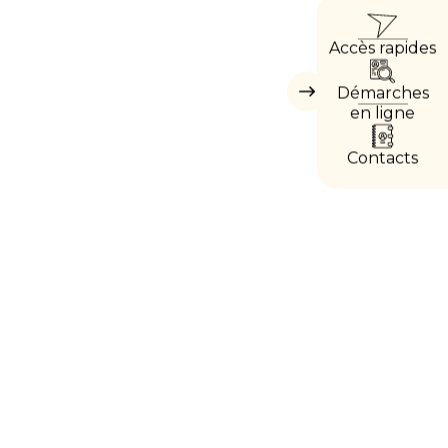
ACCÈ
Accès rapides
DIRE
Démarches
Masquer
les
en ligne
accès
directs
Contacts