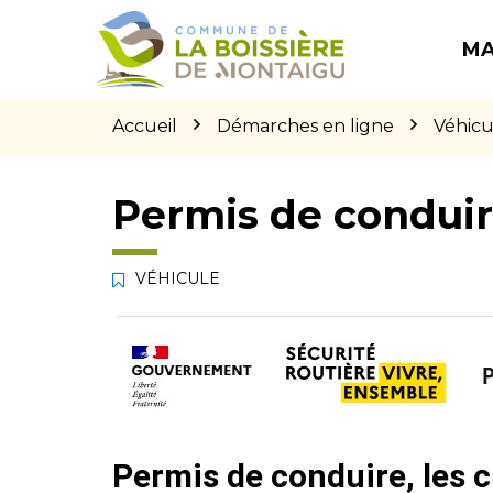
Gestion des traceurs
Aller
Aller
Aller
à
au
au
MA
la
contenu
pied
navigation
de
page
Accueil
Démarches en ligne
Véhicu
Permis de condui
VÉHICULE
Permis de conduire, les