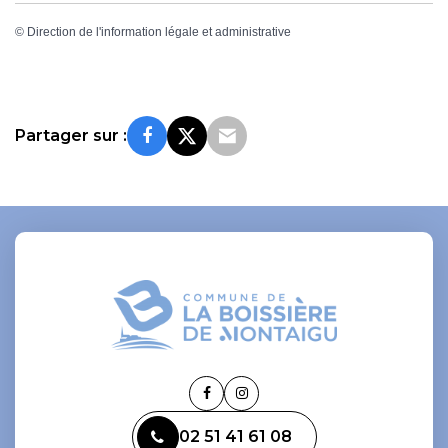
©
Direction de l'information légale et administrative
Partager sur :
Lien
Lien
vers
vers
02 51 41 61 08
le
le