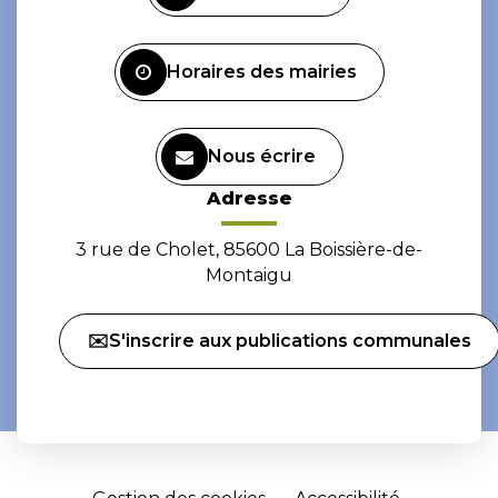
compte
compte
Facebook
Instagram
Horaires des mairies
Nous écrire
Adresse
3 rue de Cholet, 85600 La Boissière-de-
Montaigu
✉️S'inscrire aux publications communales