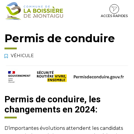
Gestion des traceurs
Aller
Aller
Aller
à
au
au
la
contenu
pied
ACCÈS RAPIDES
navigation
de
page
Permis de conduire
VÉHICULE
Permis de conduire, les
changements en 2024:
D’importantes évolutions attendent les candidats