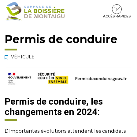
Gestion des traceurs
Aller
Aller
Aller
à
au
au
la
contenu
pied
ACCÈS RAPIDES
navigation
de
page
Permis de conduire
VÉHICULE
Permis de conduire, les
changements en 2024:
D’importantes évolutions attendent les candidats