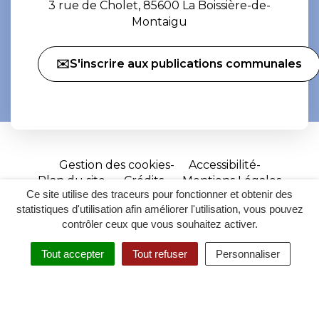
3 rue de Cholet, 85600 La Boissière-de-
Montaigu
✉️S'inscrire aux publications communales
Gestion des cookies
Accessibilité
Plan du site
Crédits
Mentions Légales
Ce site utilise des traceurs pour fonctionner et obtenir des
Site
statistiques d'utilisation afin améliorer l'utilisation, vous pouvez
réalisé
contrôler ceux que vous souhaitez activer.
par
Tout accepter
Tout refuser
Personnaliser
Inovagora
MENU
RECHERCHER
ACCESSIBILITÉ
(ouverture
dans
un