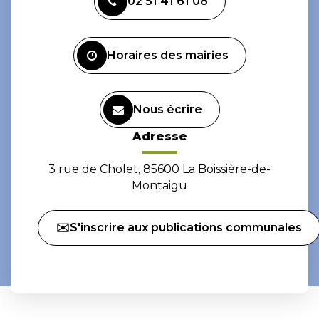
02 51 41 61 08
le
le
compte
compte
Facebook
Instagram
Horaires des mairies
Nous écrire
Adresse
3 rue de Cholet, 85600 La Boissière-de-
Montaigu
✉️S'inscrire aux publications communales