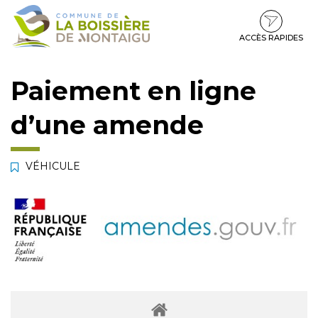
Gestion des traceurs
Aller
Aller
Aller
à
au
au
la
contenu
pied
ACCÈS RAPIDES
navigation
de
page
Paiement en ligne
d’une amende
VÉHICULE