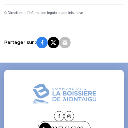
©
Direction de l'information légale et administrative
Partager sur :
Lien
Lien
vers
vers