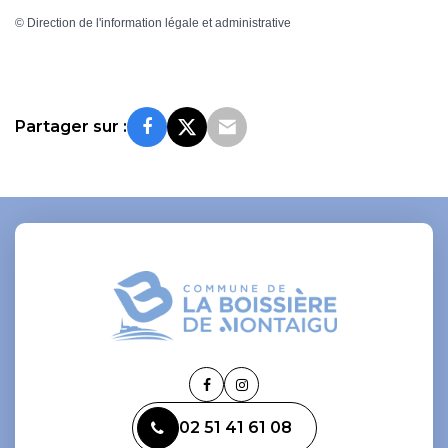
©
Direction de l'information légale et administrative
Partager sur :
Lien
Lien
vers
vers
02 51 41 61 08
le
le