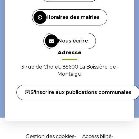
compte
compte
Facebook
Instagram
Horaires des mairies
Nous écrire
Adresse
3 rue de Cholet, 85600 La Boissière-de-
Montaigu
✉️S'inscrire aux publications communales
Gestion des cookies
Accessibilité