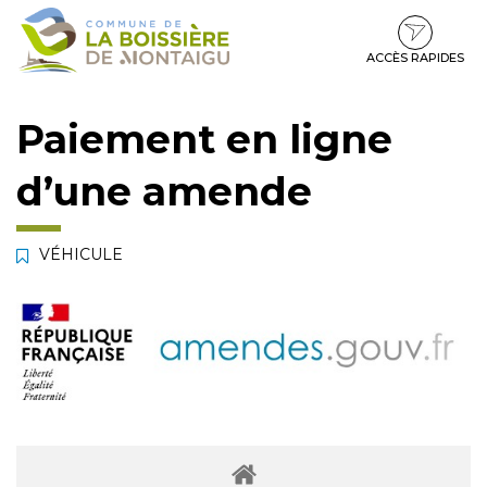
Gestion des traceurs
Aller
Aller
Aller
à
au
au
la
contenu
pied
ACCÈS RAPIDES
navigation
de
page
Paiement en ligne
d’une amende
VÉHICULE