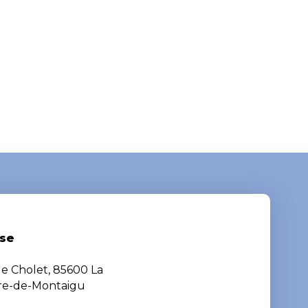
se
de Cholet, 85600 La
ère-de-Montaigu