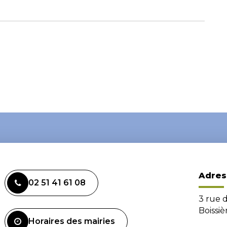
Adres
02 51 41 61 08
3 rue 
Boissi
Horaires des mairies