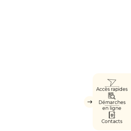
ACCÈ
Accès rapides
DIRE
Démarches
Masquer
les
en ligne
accès
directs
Contacts