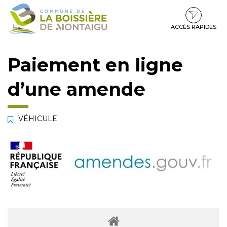
Gestion des traceurs
Aller
Aller
Aller
à
au
au
la
contenu
pied
ACCÈS RAPIDES
navigation
de
page
Paiement en ligne
d’une amende
VÉHICULE