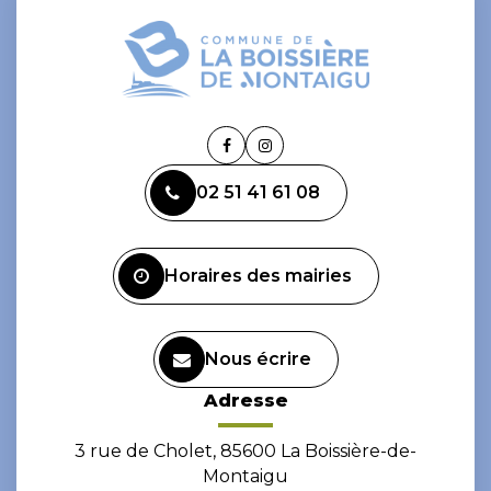
Lien
Lien
vers
vers
02 51 41 61 08
le
le
compte
compte
Facebook
Instagram
Horaires des mairies
Nous écrire
Adresse
3 rue de Cholet, 85600 La Boissière-de-
Montaigu