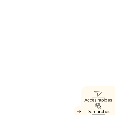
ACCÈ
Accès rapides
DIRE
Démarches
Masquer