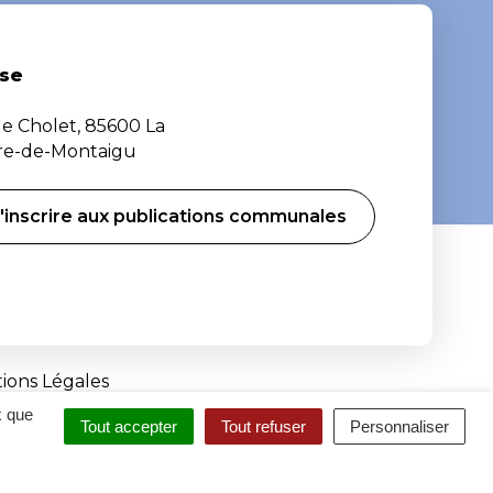
se
de Cholet, 85600 La
ère-de-Montaigu
'inscrire aux publications communales
ions Légales
x que
Tout accepter
Tout refuser
Personnaliser