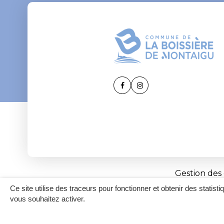
Lien
Lien
vers
vers
le
le
compte
compte
Facebook
Instagram
Gestion des
Ce site utilise des traceurs pour fonctionner et obtenir des statisti
vous souhaitez activer.