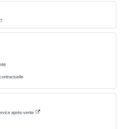
 ?
mité
contractuelle
ervice après-vente