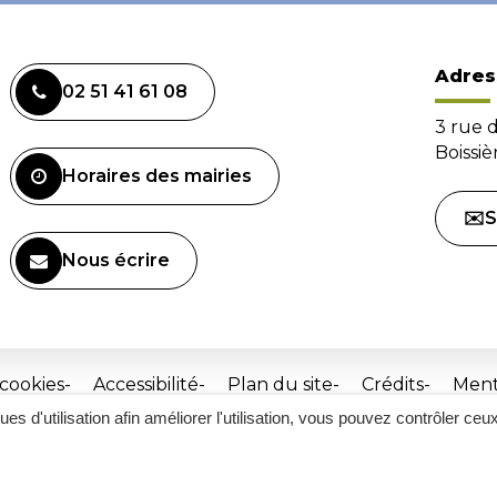
Adres
02 51 41 61 08
3 rue 
Boissi
Horaires des mairies
✉️S
Nous écrire
 cookies
Accessibilité
Plan du site
Crédits
Ment
ques d'utilisation afin améliorer l'utilisation, vous pouvez contrôler ceu
Site
réalisé
par