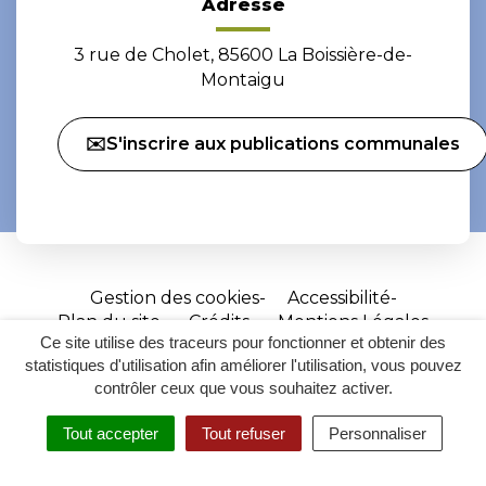
Adresse
3 rue de Cholet, 85600 La Boissière-de-
Montaigu
✉️S'inscrire aux publications communales
Gestion des cookies
Accessibilité
Plan du site
Crédits
Mentions Légales
Ce site utilise des traceurs pour fonctionner et obtenir des
Site
statistiques d'utilisation afin améliorer l'utilisation, vous pouvez
réalisé
contrôler ceux que vous souhaitez activer.
par
Tout accepter
Tout refuser
Personnaliser
Inovagora
MENU
RECHERCHER
ACCESSIBILITÉ
(ouverture