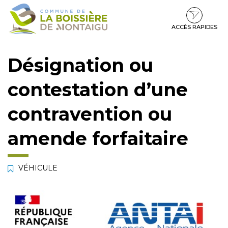
Gestion des traceurs
Aller
Aller
Aller
à
au
au
la
contenu
pied
ACCÈS RAPIDES
navigation
de
page
Désignation ou
contestation d’une
contravention ou
amende forfaitaire
VÉHICULE