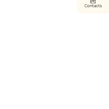
directs
Contacts