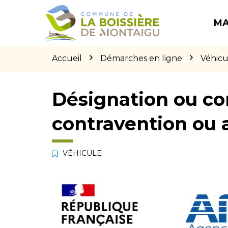
Gestion des traceurs
Aller
Aller
Aller
à
au
au
MA
la
contenu
pied
navigation
de
page
Accueil
Démarches en ligne
Véhicu
Désignation ou co
contravention ou 
VÉHICULE