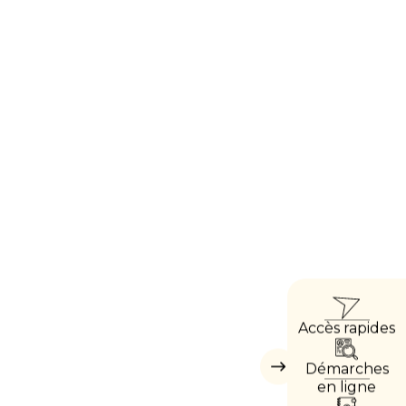
ACCÈ
Accès rapides
DIRE
Démarches
Masquer
les
en ligne
accès