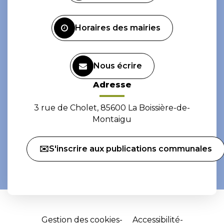
compte
compte
Facebook
Instagram
Horaires des mairies
Nous écrire
Adresse
3 rue de Cholet, 85600 La Boissière-de-
Montaigu
✉️S'inscrire aux publications communales
Gestion des cookies
Accessibilité