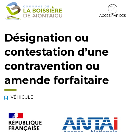
Gestion des traceurs
Aller
Aller
Aller
à
au
au
la
contenu
pied
ACCÈS RAPIDES
navigation
de
page
Désignation ou
contestation d’une
contravention ou
amende forfaitaire
VÉHICULE