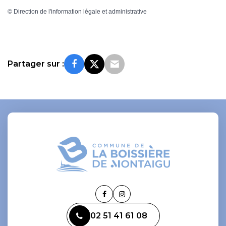
©
Direction de l'information légale et administrative
Partager sur :
Lien
Lien
vers
vers
02 51 41 61 08
le
le