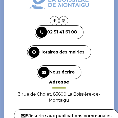
Lien
Lien
vers
vers
02 51 41 61 08
le
le
compte
compte
Facebook
Instagram
Horaires des mairies
Nous écrire
Adresse
3 rue de Cholet, 85600 La Boissière-de-
Montaigu
✉️S'inscrire aux publications communales