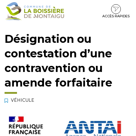
Gestion des traceurs
Aller
Aller
Aller
à
au
au
la
contenu
pied
ACCÈS RAPIDES
navigation
de
page
Désignation ou
contestation d’une
contravention ou
amende forfaitaire
VÉHICULE