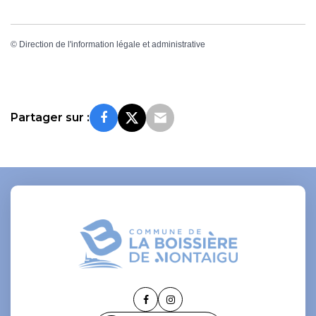
©
Direction de l'information légale et administrative
Partager sur :
Lien
Lien