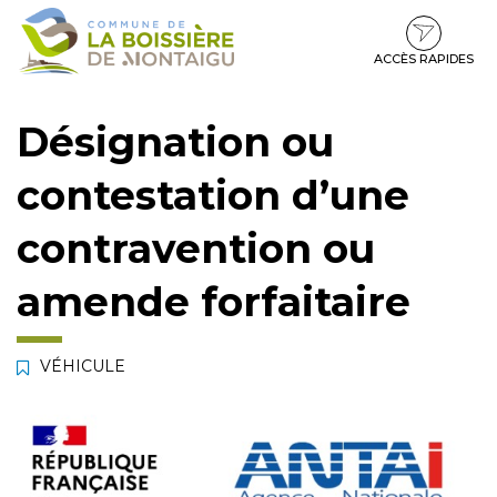
Gestion des traceurs
Aller
Aller
Aller
à
au
au
la
contenu
pied
ACCÈS RAPIDES
navigation
de
page
Désignation ou
contestation d’une
contravention ou
amende forfaitaire
VÉHICULE