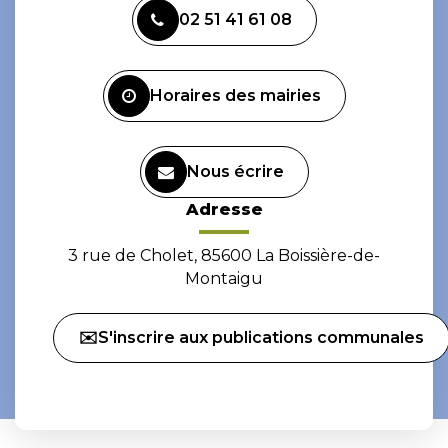
vers
vers
02 51 41 61 08
le
le
compte
compte
Facebook
Instagram
Horaires des mairies
Nous écrire
Adresse
3 rue de Cholet, 85600 La Boissière-de-
Montaigu
✉️S'inscrire aux publications communales