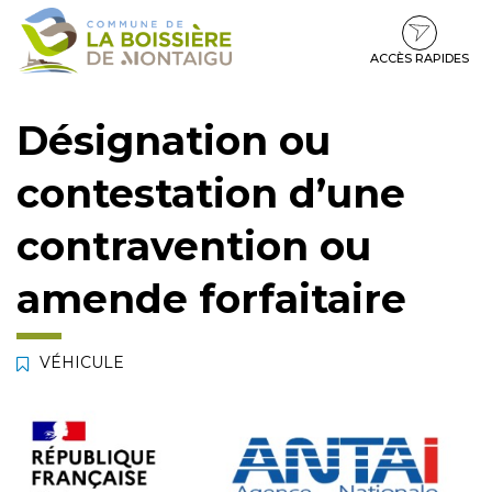
Gestion des traceurs
Aller
Aller
Aller
à
au
au
la
contenu
pied
ACCÈS RAPIDES
navigation
de
page
Désignation ou
contestation d’une
contravention ou
amende forfaitaire
VÉHICULE