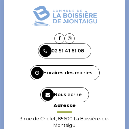
Lien
Lien
vers
vers
02 51 41 61 08
le
le
compte
compte
Facebook
Instagram
Horaires des mairies
Nous écrire
Adresse
3 rue de Cholet, 85600 La Boissière-de-
Montaigu