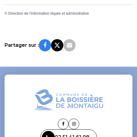
©
Direction de l'information légale et administrative
Partager sur :
Lien
Lien
vers
vers