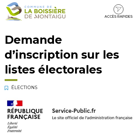
Gestion des traceurs
Aller
Aller
Aller
à
au
au
la
contenu
pied
ACCÈS RAPIDES
navigation
de
page
Demande
d’inscription sur les
listes électorales
ÉLECTIONS