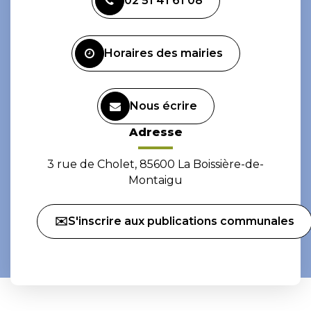
02 51 41 61 08
le
le
compte
compte
Facebook
Instagram
Horaires des mairies
Nous écrire
Adresse
3 rue de Cholet, 85600 La Boissière-de-
Montaigu
✉️S'inscrire aux publications communales