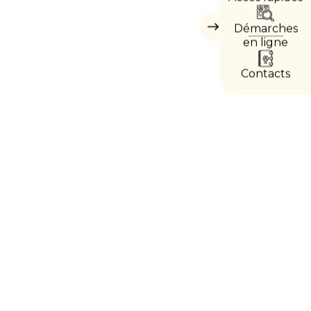
DIRE
Démarches
Masquer
les
en ligne
accès
directs
Contacts