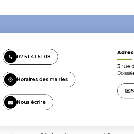
Adres
02 51 41 61 08
3 rue 
Boissi
Horaires des mairies
✉️S
Nous écrire