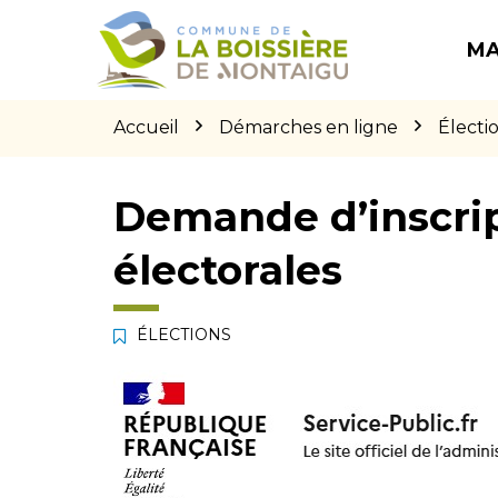
Gestion des traceurs
Aller
Aller
Aller
à
au
au
MA
la
contenu
pied
navigation
de
page
Accueil
Démarches en ligne
Électi
Demande d’inscript
électorales
ÉLECTIONS