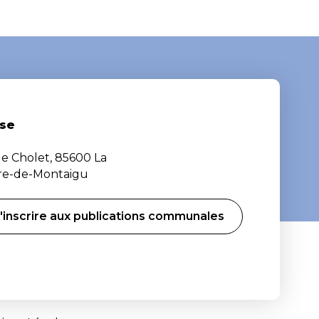
se
de Cholet, 85600 La
ère-de-Montaigu
'inscrire aux publications communales