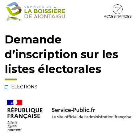
Gestion des traceurs
Aller
Aller
Aller
à
au
au
la
contenu
pied
ACCÈS RAPIDES
navigation
de
page
Demande
d’inscription sur les
listes électorales
ÉLECTIONS