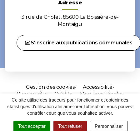
Adresse
3 rue de Cholet, 85600 La Boissière-de-
Montaigu
✉️S'inscrire aux publications communales
Gestion des cookies
Accessibilité
Plan du site
Crédits
Mentions Légales
Ce site utilise des traceurs pour fonctionner et obtenir des
Site
statistiques d'utilisation afin améliorer l'utilisation, vous pouvez
réalisé
contrôler ceux que vous souhaitez activer.
par
Tout accepter
Tout refuser
Personnaliser
Inovagora
MENU
RECHERCHER
ACCESSIBILITÉ
(ouverture