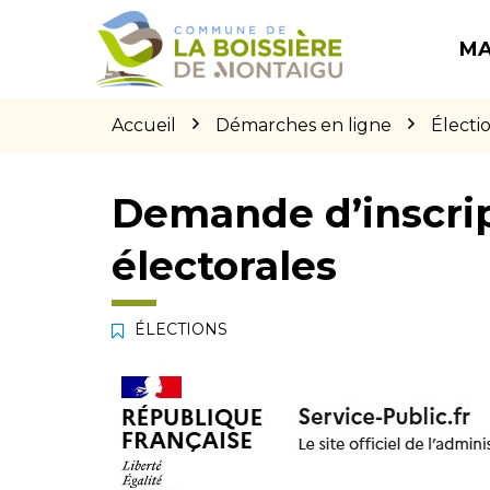
Gestion des traceurs
Aller
Aller
Aller
à
au
au
MA
la
contenu
pied
navigation
de
page
Accueil
Démarches en ligne
Électi
Demande d’inscript
électorales
ÉLECTIONS