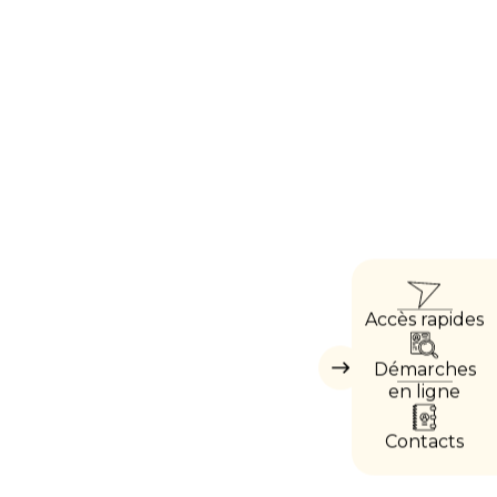
ACCÈ
Accès rapides
DIRE
Démarches
Masquer
les
en ligne
accès
directs
Contacts