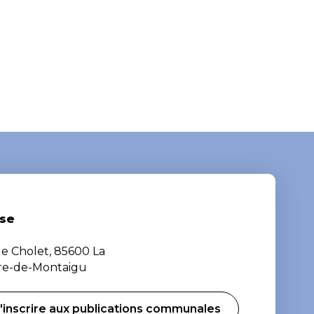
se
de Cholet, 85600 La
ère-de-Montaigu
'inscrire aux publications communales