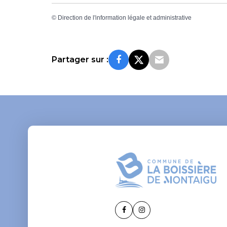
©
Direction de l'information légale et administrative
Partager sur :
Lien
Lien
vers
vers