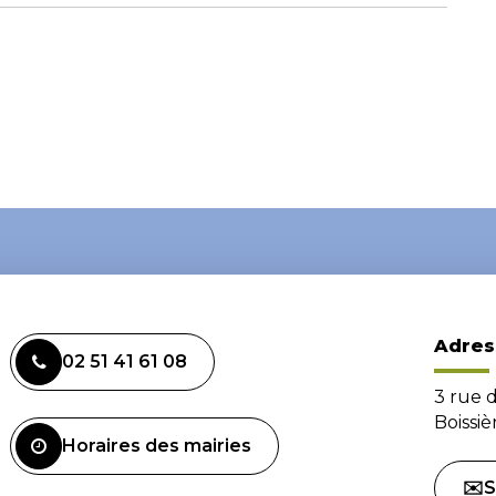
Adres
02 51 41 61 08
3 rue 
Boissi
Horaires des mairies
✉️S