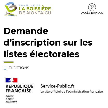
Gestion des traceurs
Aller
Aller
Aller
à
au
au
la
contenu
pied
ACCÈS RAPIDES
navigation
de
page
Demande
d’inscription sur les
listes électorales
ÉLECTIONS