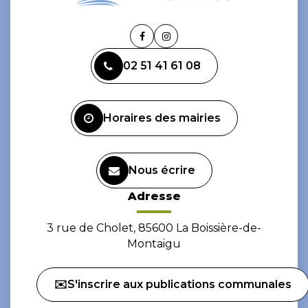
Lien
Lien
vers
vers
02 51 41 61 08
le
le
compte
compte
Facebook
Instagram
Horaires des mairies
Nous écrire
Adresse
3 rue de Cholet, 85600 La Boissière-de-
Montaigu
✉️S'inscrire aux publications communales