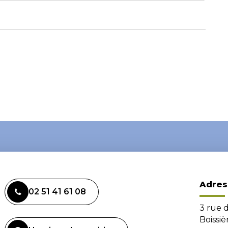
Adres
02 51 41 61 08
3 rue 
Boissi