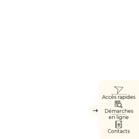
ACCÈ
Accès rapides
DIRE
Démarches
Masquer
les
en ligne
accès
directs
Contacts