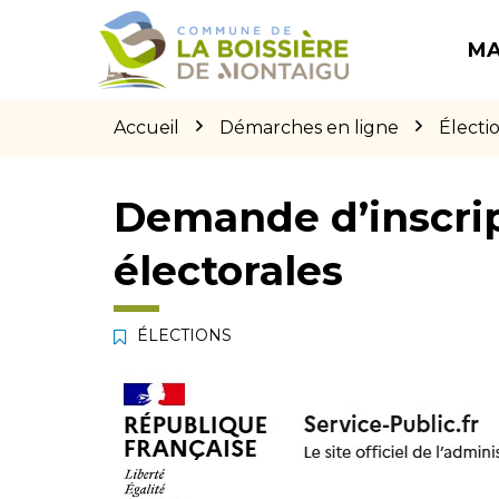
Gestion des traceurs
Aller
Aller
Aller
à
au
au
MA
la
contenu
pied
navigation
de
page
Accueil
Démarches en ligne
Électi
Demande d’inscript
électorales
ÉLECTIONS