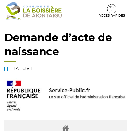
Gestion des traceurs
Aller
Aller
Aller
à
au
au
la
contenu
pied
ACCÈS RAPIDES
navigation
de
page
Demande d’acte de
naissance
ÉTAT CIVIL