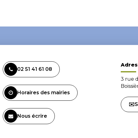
Adres
02 51 41 61 08
3 rue 
Boissi
Horaires des mairies
✉️S
Nous écrire