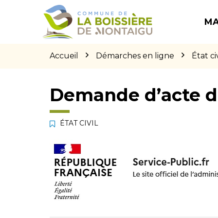
Gestion des traceurs
Aller
Aller
Aller
à
au
au
MA
la
contenu
pied
navigation
de
page
Accueil
Démarches en ligne
État civ
Demande d’acte d
ÉTAT CIVIL