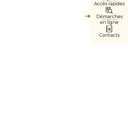
Accès rapides
DIRE
Démarches
Masquer
les
en ligne
accès
directs
Contacts