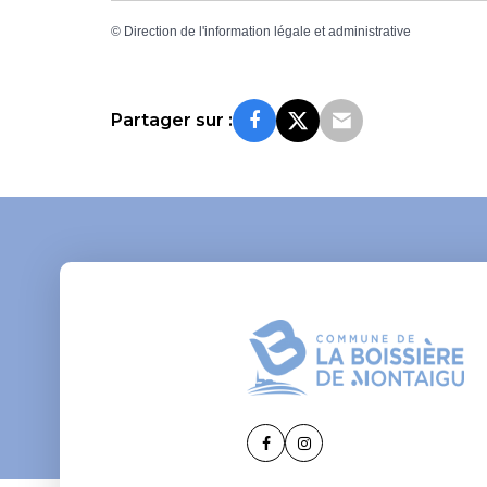
©
Direction de l'information légale et administrative
Partager sur :
Lien
Lien
vers
vers