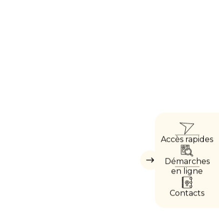
ACCÈ
Accès rapides
DIRE
Démarches
Masquer
les
en ligne
accès
directs
Contacts