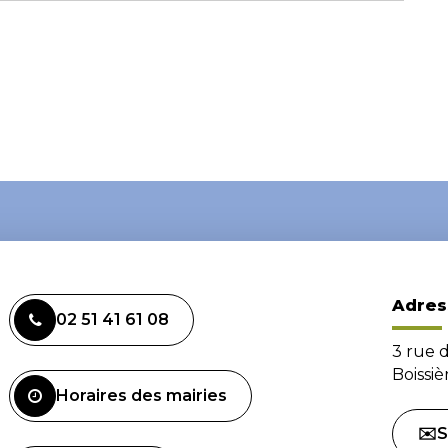
Adres
02 51 41 61 08
3 rue 
Boissi
Horaires des mairies
✉️S