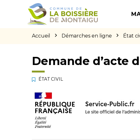
Gestion des traceurs
Aller
Aller
Aller
à
au
au
MA
la
contenu
pied
navigation
de
page
Accueil
Démarches en ligne
État civ
Demande d’acte d
ÉTAT CIVIL