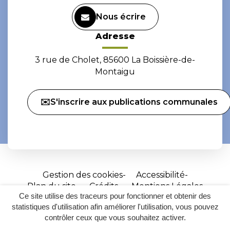
Nous écrire
Adresse
3 rue de Cholet, 85600 La Boissière-de-
Montaigu
✉️S'inscrire aux publications communales
Gestion des cookies
Accessibilité
Plan du site
Crédits
Mentions Légales
Ce site utilise des traceurs pour fonctionner et obtenir des
Site
statistiques d'utilisation afin améliorer l'utilisation, vous pouvez
réalisé
contrôler ceux que vous souhaitez activer.
par