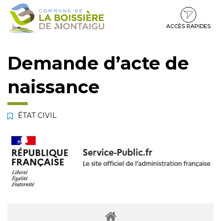
Gestion des traceurs
Aller
Aller
Aller
à
au
au
la
contenu
pied
ACCÈS RAPIDES
navigation
de
page
Demande d’acte de
naissance
ÉTAT CIVIL