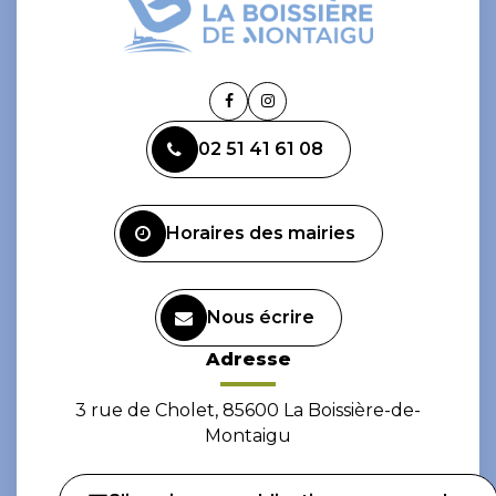
Lien
Lien
vers
vers
02 51 41 61 08
le
le
compte
compte
Facebook
Instagram
Horaires des mairies
Nous écrire
Adresse
3 rue de Cholet, 85600 La Boissière-de-
Montaigu