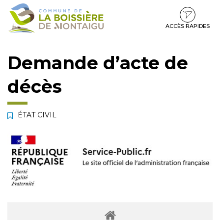
Gestion des traceurs
Aller
Aller
Aller
à
au
au
la
contenu
pied
ACCÈS RAPIDES
navigation
de
page
Demande d’acte de
décès
ÉTAT CIVIL