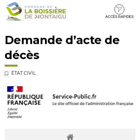
Gestion des traceurs
Aller
Aller
Aller
à
au
au
la
contenu
pied
ACCÈS RAPIDES
navigation
de
page
Demande d’acte de
décès
ÉTAT CIVIL