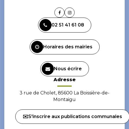
Lien
Lien
vers
vers
02 51 41 61 08
le
le
compte
compte
Facebook
Instagram
Horaires des mairies
Nous écrire
Adresse
3 rue de Cholet, 85600 La Boissière-de-
Montaigu
✉️S'inscrire aux publications communales