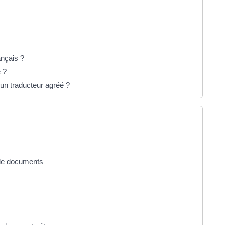
ançais ?
e ?
un traducteur agréé ?
n de documents