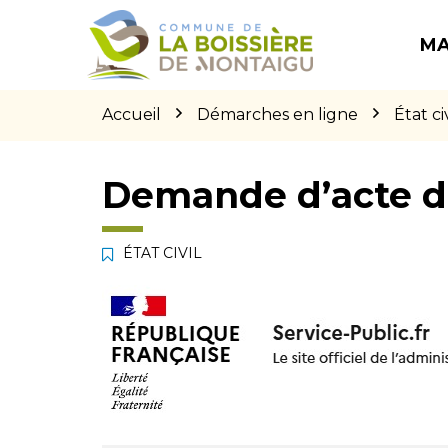
Gestion des traceurs
Aller
Aller
Aller
à
au
au
MA
la
contenu
pied
navigation
de
page
Accueil
Démarches en ligne
État civ
Demande d’acte d
ÉTAT CIVIL