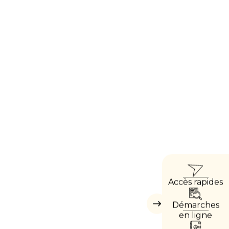
ACCÈ
Accès rapides
DIRE
Démarches
Masquer
les
en ligne
accès
directs