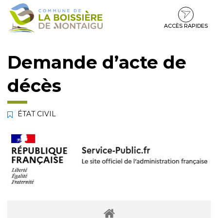
Gestion des traceurs
Aller
Aller
Aller
à
au
au
la
contenu
pied
ACCÈS RAPIDES
navigation
de
page
Demande d’acte de
décès
ÉTAT CIVIL