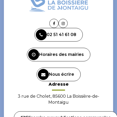
Lien
Lien
vers
vers
02 51 41 61 08
le
le
compte
compte
Facebook
Instagram
Horaires des mairies
Nous écrire
Adresse
3 rue de Cholet, 85600 La Boissière-de-
Montaigu