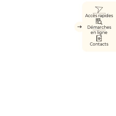
ACCÈ
Accès rapides
DIRE
Démarches
Masquer
les
en ligne
accès
directs
Contacts