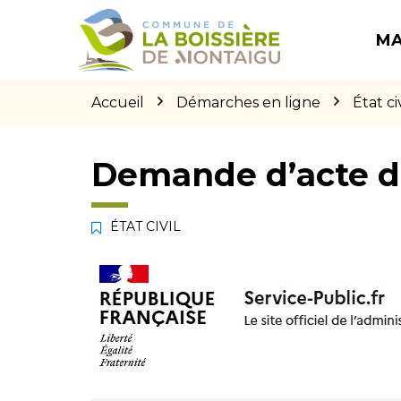
Gestion des traceurs
Aller
Aller
Aller
à
au
au
MA
la
contenu
pied
navigation
de
page
Accueil
Démarches en ligne
État civ
Demande d’acte d
ÉTAT CIVIL