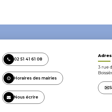
Adres
02 51 41 61 08
3 rue 
Boissi
Horaires des mairies
✉️S
Nous écrire