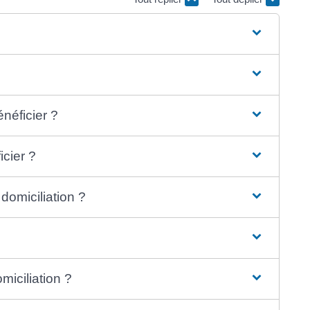
néficier ?
icier ?
omiciliation ?
iciliation ?