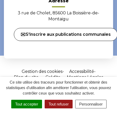
Adresse
3 rue de Cholet, 85600 La Boissière-de-
Montaigu
✉️S'inscrire aux publications communales
Gestion des cookies
Accessibilité
Plan du site
Crédits
Mentions Légales
Ce site utilise des traceurs pour fonctionner et obtenir des
Site
statistiques d'utilisation afin améliorer l'utilisation, vous pouvez
réalisé
contrôler ceux que vous souhaitez activer.
par
Tout accepter
Tout refuser
Personnaliser
Inovagora
MENU
RECHERCHER
ACCESSIBILITÉ
(ouverture
dans