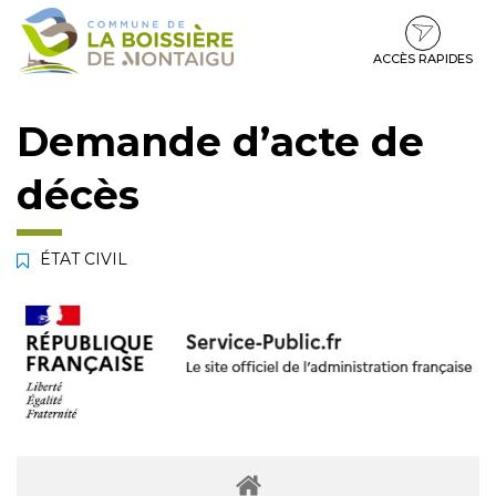
Gestion des traceurs
Aller
Aller
Aller
à
au
au
la
contenu
pied
ACCÈS RAPIDES
navigation
de
page
Demande d’acte de
décès
ÉTAT CIVIL