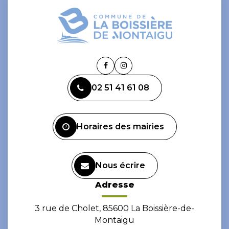
Lien
Lien
vers
vers
02 51 41 61 08
le
le
compte
compte
Facebook
Instagram
Horaires des mairies
Nous écrire
Adresse
3 rue de Cholet, 85600 La Boissière-de-
Montaigu