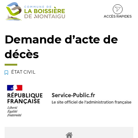
Gestion des traceurs
Aller
Aller
Aller
à
au
au
la
contenu
pied
ACCÈS RAPIDES
navigation
de
page
Demande d’acte de
décès
ÉTAT CIVIL