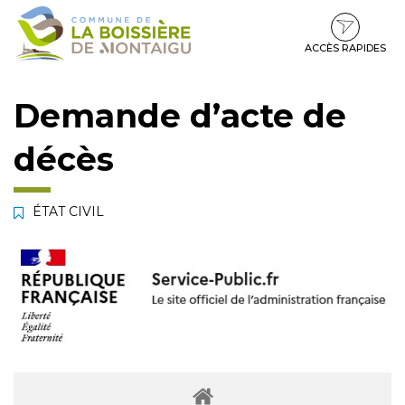
Gestion des traceurs
Aller
Aller
Aller
à
au
au
la
contenu
pied
ACCÈS RAPIDES
navigation
de
page
Demande d’acte de
décès
ÉTAT CIVIL