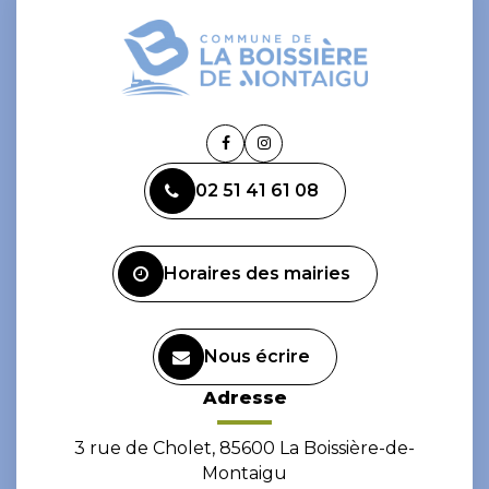
Lien
Lien
vers
vers
02 51 41 61 08
le
le
compte
compte
Facebook
Instagram
Horaires des mairies
Nous écrire
Adresse
3 rue de Cholet, 85600 La Boissière-de-
Montaigu